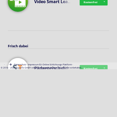
Video Smart Lea…
Kostenfrei
Frisch dabei
·
·
·
Datenschutz
·
Impressum
EU-Online-Schlichtungs-Plattform
·
Pädagogisch-did…
© 2016 - 2026 SupraTix GmbH oder Partnergesellschaften - Alle Rechte vorbehalten.
Kostenfrei
Mittelstand Dig…
Kostenfrei