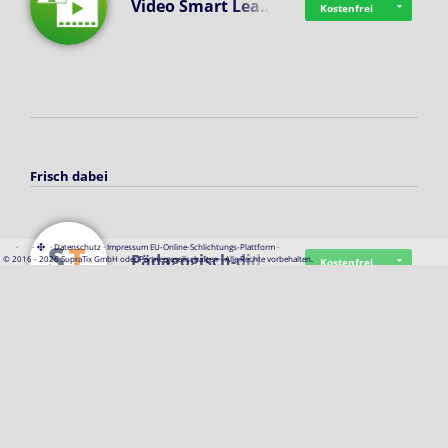
Video Smart Lea…
Kostenfrei
Frisch dabei
·
·
·
Datenschutz
·
Impressum
EU-Online-Schlichtungs-Plattform
·
Pädagogisch-did…
© 2016 - 2026 SupraTix GmbH oder Partnergesellschaften - Alle Rechte vorbehalten.
Kostenfrei
Mittelstand Dig…
Kostenfrei