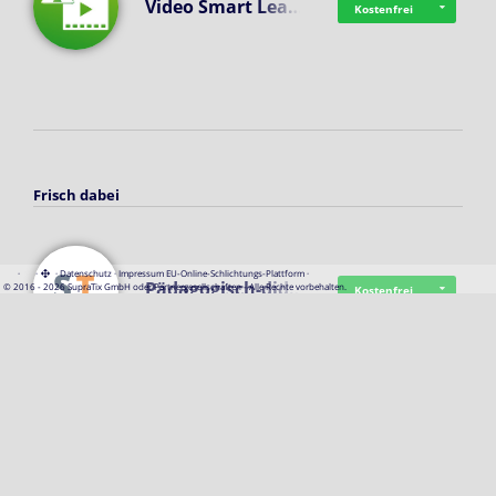
Video Smart Lea…
Kostenfrei
Frisch dabei
·
·
·
Datenschutz
·
Impressum
EU-Online-Schlichtungs-Plattform
·
Pädagogisch-did…
© 2016 - 2026 SupraTix GmbH oder Partnergesellschaften - Alle Rechte vorbehalten.
Kostenfrei
Mittelstand Dig…
Kostenfrei