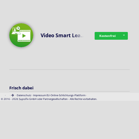
Video Smart Lea…
Kostenfrei
Frisch dabei
·
·
·
Datenschutz
·
Impressum
EU-Online-Schlichtungs-Plattform
·
© 2016 - 2026 SupraTix GmbH oder Partnergesellschaften - Alle Rechte vorbehalten.
Pädagogisch-did…
Kostenfrei