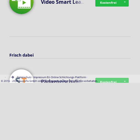
Video Smart Lea…
Kostenfrei
Frisch dabei
·
·
·
Datenschutz
·
Impressum
EU-Online-Schlichtungs-Plattform
·
Pädagogisch-did…
© 2016 - 2026 SupraTix GmbH oder Partnergesellschaften - Alle Rechte vorbehalten.
Kostenfrei
Mittelstand Dig…
Kostenfrei