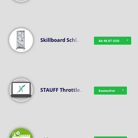
Skillboard Schl…
Ab 46,07 USD
STAUFF Throttle…
Kostenfrei