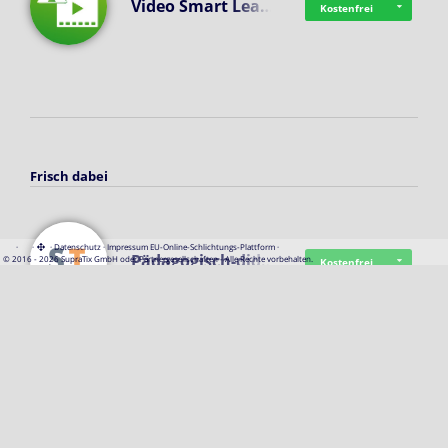
Video Smart Lea…
Kostenfrei
Frisch dabei
·
·
·
Datenschutz
·
Impressum
EU-Online-Schlichtungs-Plattform
·
Pädagogisch-did…
© 2016 - 2026 SupraTix GmbH oder Partnergesellschaften - Alle Rechte vorbehalten.
Kostenfrei
Mittelstand Dig…
Kostenfrei