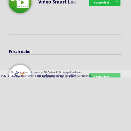
Video Smart Lea…
Kostenfrei
Frisch dabei
·
·
·
Datenschutz
·
Impressum
EU-Online-Schlichtungs-Plattform
·
Pädagogisch-did…
© 2016 - 2026 SupraTix GmbH oder Partnergesellschaften - Alle Rechte vorbehalten.
Kostenfrei
Mittelstand Dig…
Kostenfrei