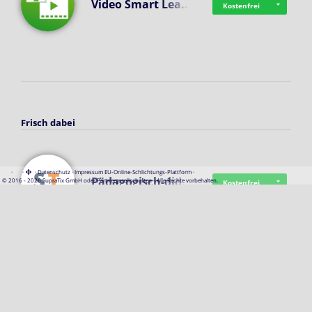
Video Smart Lea…
Kostenfrei
Frisch dabei
·
·
·
Datenschutz
·
Impressum
EU-Online-Schlichtungs-Plattform
·
Pädagogisch-did…
© 2016 - 2026 SupraTix GmbH oder Partnergesellschaften - Alle Rechte vorbehalten.
Kostenfrei
Mittelstand Dig…
Kostenfrei