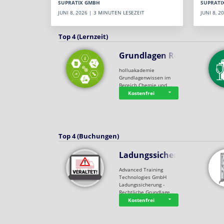
SUPRATI
SUPRATIX GMBH
JUNI 8, 
JUNI 8, 2026 | 3 MINUTEN LESEZEIT
Top 4 (Lernzeit)
Grundlagen Rein…
holluakademie
Grundlagenwissen im
Bereich Chemie und …
Kostenfrei
Top 4 (Buchungen)
Ladungssicherung
Advanced Training
Technologies GmbH
Ladungssicherung -
Rechtliche Grundlage…
Kostenfrei