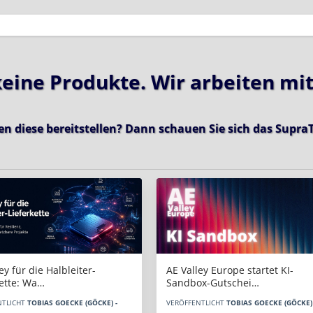
 keine Produkte. Wir arbeiten mi
en diese bereitstellen? Dann schauen Sie sich das
SupraT
AE Valley Europe startet KI-
ey für die Halbleiter-
Sandbox-Gutschei…
kette: Wa…
VERÖFFENTLICHT
TOBIAS GOECKE (GÖCKE) 
NTLICHT
TOBIAS GOECKE (GÖCKE) -