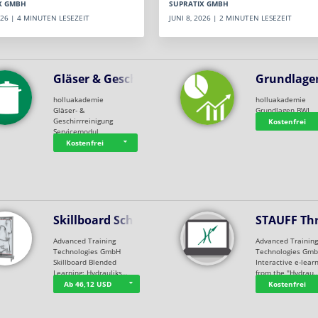
SUPRATIX GMBH
X GMBH
JUNI 8, 2026 | 2 MINUTEN LESEZEIT
2026 | 4 MINUTEN LESEZEIT
Gläser & Geschi…
Grundlage
holluakademie
holluakademie
Gläser- &
Grundlagen BWL
Geschirrreinigung
Kostenfrei
Servicemodul
Kostenfrei
Skillboard Schl…
STAUFF Th
Advanced Training
Advanced Trainin
Technologies GmbH
Technologies Gm
Skillboard Blended
Interactive e-lear
Learning: Hydrauliks…
from the "Hydrau
Ab 46,12 USD
Kostenfrei