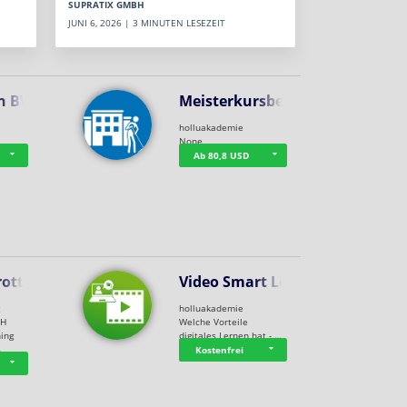
SUPRATIX GMBH
JUNI 6, 2026 | 3 MINUTEN LESEZEIT
n BWL
Meisterkursbegl…
holluakademie
None
Ab 80,8 USD
rottle…
Video Smart Lea…
g
holluakademie
bH
Welche Vorteile
ning
digitales Lernen hat - …
…
Kostenfrei