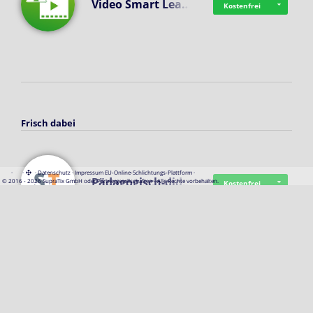
Video Smart Lea…
Kostenfrei
Frisch dabei
·
·
·
Datenschutz
·
Impressum
EU-Online-Schlichtungs-Plattform
·
Pädagogisch-did…
© 2016 - 2026 SupraTix GmbH oder Partnergesellschaften - Alle Rechte vorbehalten.
Kostenfrei
Mittelstand Dig…
Kostenfrei