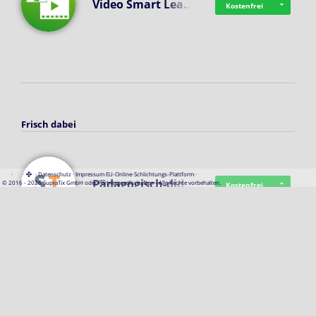
Video Smart Lea…
Kostenfrei
Frisch dabei
·
·
·
Datenschutz
·
Impressum
EU-Online-Schlichtungs-Plattform
·
Pädagogisch-did…
© 2016 - 2026 SupraTix GmbH oder Partnergesellschaften - Alle Rechte vorbehalten.
Kostenfrei
Mittelstand Dig…
Kostenfrei