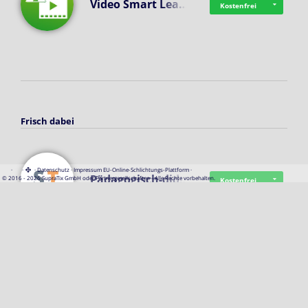
Video Smart Lea…
Kostenfrei
Frisch dabei
·
·
·
Datenschutz
·
Impressum
EU-Online-Schlichtungs-Plattform
·
Pädagogisch-did…
© 2016 - 2026 SupraTix GmbH oder Partnergesellschaften - Alle Rechte vorbehalten.
Kostenfrei
Mittelstand Dig…
Kostenfrei