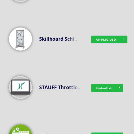
Skillboard Schl…
Ab 46,07 USD
STAUFF Throttle…
Kostenfrei