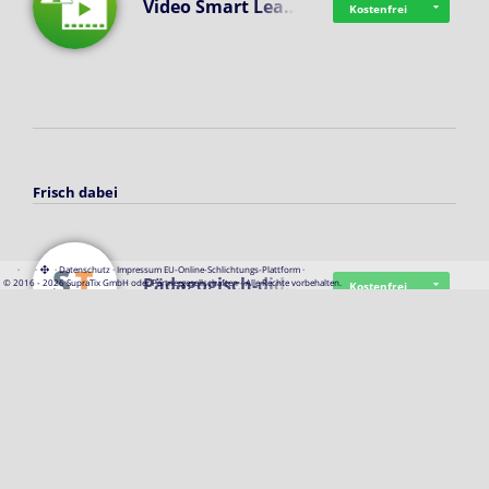
Video Smart Lea…
Kostenfrei
Frisch dabei
·
·
·
Datenschutz
·
Impressum
EU-Online-Schlichtungs-Plattform
·
Pädagogisch-did…
© 2016 - 2026 SupraTix GmbH oder Partnergesellschaften - Alle Rechte vorbehalten.
Kostenfrei
Mittelstand Dig…
Kostenfrei