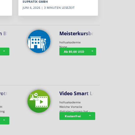
SUPRATIX GMBH
JUNI 6, 2026 | 3 MINUTEN LESEZEIT
n BWL
Meisterkursbegl…
holluakademie
None
Ab 80,66 USD
rottle…
Video Smart Lea…
g
holluakademie
bH
Welche Vorteile
ning
digitales Lernen hat - …
…
Kostenfrei