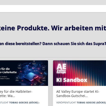
 keine Produkte. Wir arbeiten mi
en diese bereitstellen? Dann schauen Sie sich das
SupraT
AE Valley Europe startet KI-
ey für die Halbleiter-
Sandbox-Gutschei…
kette: Wa…
VERÖFFENTLICHT
TOBIAS GOECKE (GÖCKE) 
NTLICHT
TOBIAS GOECKE (GÖCKE) -