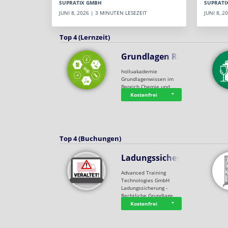
SUPRATI
SUPRATIX GMBH
JUNI 8, 
JUNI 8, 2026 | 3 MINUTEN LESEZEIT
Top 4 (Lernzeit)
Grundlagen Rein…
holluakademie
Grundlagenwissen im
Bereich Chemie und …
Kostenfrei
Top 4 (Buchungen)
Ladungssicherung
Advanced Training
Technologies GmbH
Ladungssicherung -
Rechtliche Grundlage…
Kostenfrei