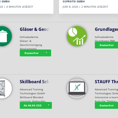
SUPRATIX GMBH
X GMBH
JUNI 8, 2026 | 2 MINUTEN LESEZEIT
2026 | 4 MINUTEN LESEZEIT
Gläser & Geschi…
Grundlage
holluakademie
holluakademie
Gläser- &
Grundlagen BWL
Geschirrreinigung
Kostenfrei
Servicemodul
Kostenfrei
Skillboard Schl…
STAUFF Th
Advanced Training
Advanced Trainin
Technologies GmbH
Technologies Gm
Skillboard Blended
Interactive e-lear
Learning: Hydrauliks…
from the "Hydrau
Ab 46,04 USD
Kostenfrei