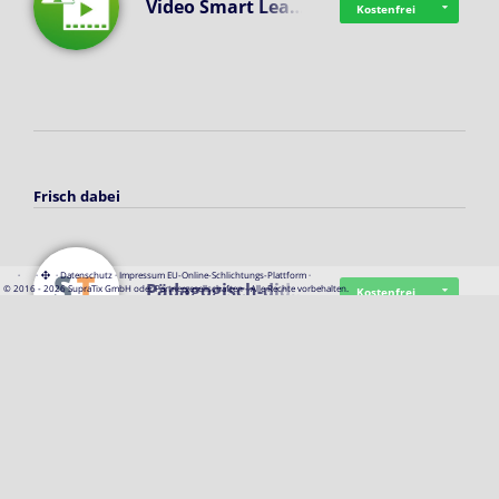
Video Smart Lea…
Kostenfrei
Frisch dabei
·
·
·
Datenschutz
·
Impressum
EU-Online-Schlichtungs-Plattform
·
Pädagogisch-did…
© 2016 - 2026 SupraTix GmbH oder Partnergesellschaften - Alle Rechte vorbehalten.
Kostenfrei
Mittelstand Dig…
Kostenfrei