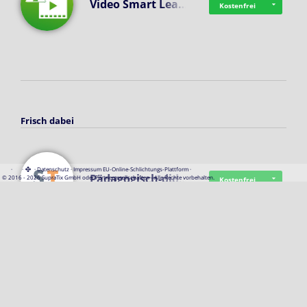
Video Smart Lea…
Kostenfrei
Frisch dabei
·
·
·
Datenschutz
·
Impressum
EU-Online-Schlichtungs-Plattform
·
Pädagogisch-did…
© 2016 - 2026 SupraTix GmbH oder Partnergesellschaften - Alle Rechte vorbehalten.
Kostenfrei
Mittelstand Dig…
Kostenfrei