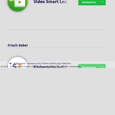
Video Smart Lea…
Kostenfrei
Frisch dabei
·
·
·
Datenschutz
·
Impressum
EU-Online-Schlichtungs-Plattform
·
Pädagogisch-did…
© 2016 - 2026 SupraTix GmbH oder Partnergesellschaften - Alle Rechte vorbehalten.
Kostenfrei
Mittelstand Dig…
Kostenfrei