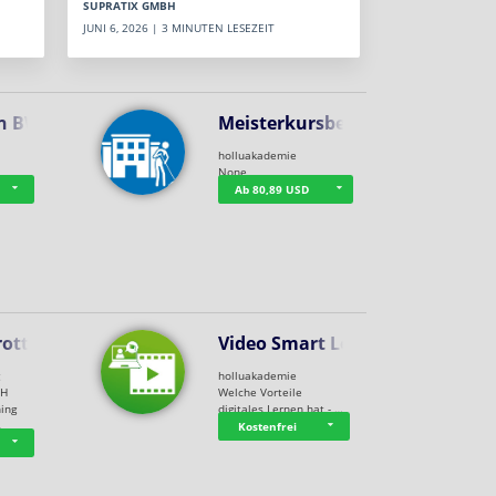
SUPRATIX GMBH
JUNI 6, 2026 | 3 MINUTEN LESEZEIT
n BWL
Meisterkursbegl…
holluakademie
None
Ab 80,89 USD
rottle…
Video Smart Lea…
g
holluakademie
bH
Welche Vorteile
ning
digitales Lernen hat - …
…
Kostenfrei