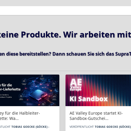
 keine Produkte. Wir arbeiten mi
en diese bereitstellen? Dann schauen Sie sich das
SupraT
AE Valley Europe startet KI-
ey für die Halbleiter-
Sandbox-Gutschei…
kette: Wa…
VERÖFFENTLICHT
TOBIAS GOECKE (GÖCKE) 
NTLICHT
TOBIAS GOECKE (GÖCKE) -