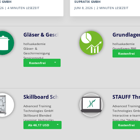
SUPRATIX GMBH
X GMBH
JUNI 8, 2026 | 2 MINUTEN LESEZEIT
2026 | 4 MINUTEN LESEZEIT
Gläser & Geschi…
Grundlage
holluakademie
holluakademie
Gläser- &
Grundlagen BWL
Geschirrreinigung
Kostenfrei
Servicemodul
Kostenfrei
Skillboard Schl…
STAUFF Th
Advanced Training
Advanced Trainin
Technologies GmbH
Technologies Gm
Skillboard Blended
Interactive e-lear
Learning: Hydrauliks…
from the "Hydrau
Ab 46,17 USD
Kostenfrei