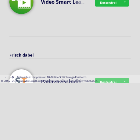
Video Smart Lea…
Kostenfrei
Frisch dabei
·
·
·
Datenschutz
·
Impressum
EU-Online-Schlichtungs-Plattform
·
Pädagogisch-did…
© 2016 - 2026 SupraTix GmbH oder Partnergesellschaften - Alle Rechte vorbehalten.
Kostenfrei
Mittelstand Dig…
Kostenfrei