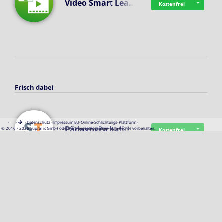
Video Smart Lea…
Kostenfrei
Frisch dabei
·
·
·
Datenschutz
·
Impressum
EU-Online-Schlichtungs-Plattform
·
Pädagogisch-did…
© 2016 - 2026 SupraTix GmbH oder Partnergesellschaften - Alle Rechte vorbehalten.
Kostenfrei
Mittelstand Dig…
Kostenfrei