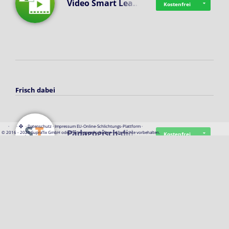
Video Smart Lea…
Kostenfrei
Frisch dabei
·
·
·
Datenschutz
·
Impressum
EU-Online-Schlichtungs-Plattform
·
Pädagogisch-did…
© 2016 - 2026 SupraTix GmbH oder Partnergesellschaften - Alle Rechte vorbehalten.
Kostenfrei
Mittelstand Dig…
Kostenfrei