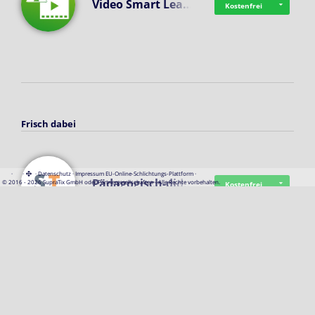
Video Smart Lea…
Kostenfrei
Frisch dabei
·
·
·
Datenschutz
·
Impressum
EU-Online-Schlichtungs-Plattform
·
Pädagogisch-did…
© 2016 - 2026 SupraTix GmbH oder Partnergesellschaften - Alle Rechte vorbehalten.
Kostenfrei
Mittelstand Dig…
Kostenfrei