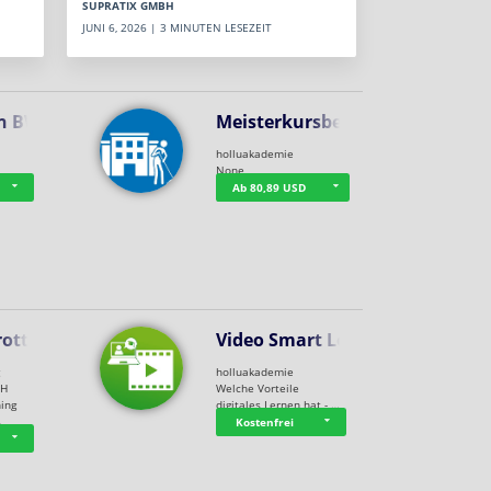
SUPRATIX GMBH
JUNI 6, 2026 | 3 MINUTEN LESEZEIT
n BWL
Meisterkursbegl…
holluakademie
None
Ab 80,89 USD
rottle…
Video Smart Lea…
g
holluakademie
bH
Welche Vorteile
ning
digitales Lernen hat - …
…
Kostenfrei