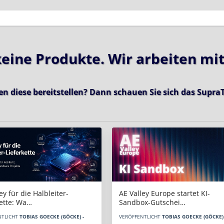
 keine Produkte. Wir arbeiten mi
en diese bereitstellen? Dann schauen Sie sich das
SupraT
AE Valley Europe startet KI-
ey für die Halbleiter-
Sandbox-Gutschei…
kette: Wa…
VERÖFFENTLICHT
TOBIAS GOECKE (GÖCKE) 
NTLICHT
TOBIAS GOECKE (GÖCKE) -