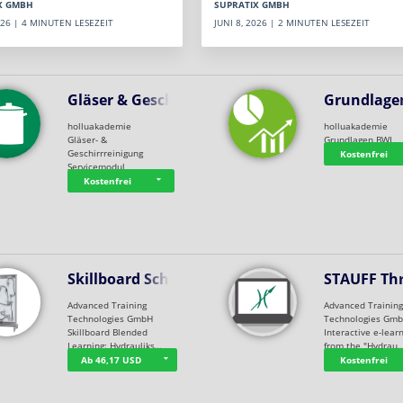
SUPRATIX GMBH
X GMBH
JUNI 8, 2026 | 2 MINUTEN LESEZEIT
2026 | 4 MINUTEN LESEZEIT
Gläser & Geschi…
Grundlage
holluakademie
holluakademie
Gläser- &
Grundlagen BWL
Geschirrreinigung
Kostenfrei
Servicemodul
Kostenfrei
Skillboard Schl…
STAUFF Th
Advanced Training
Advanced Trainin
Technologies GmbH
Technologies Gm
Skillboard Blended
Interactive e-lear
Learning: Hydrauliks…
from the "Hydrau
Ab 46,17 USD
Kostenfrei