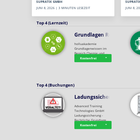
SUPRATI
SUPRATIX GMBH
JUNI 8, 
JUNI 8, 2026 | 3 MINUTEN LESEZEIT
Top 4 (Lernzeit)
Grundlagen Rein…
holluakademie
Grundlagenwissen im
Bereich Chemie und …
Kostenfrei
Top 4 (Buchungen)
Ladungssicherung
Advanced Training
Technologies GmbH
Ladungssicherung -
Rechtliche Grundlage…
Kostenfrei