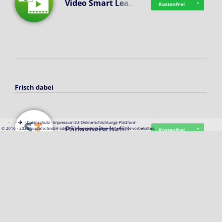
Video Smart Lea…
Kostenfrei
Frisch dabei
·
·
·
Datenschutz
·
Impressum
EU-Online-Schlichtungs-Plattform
·
Pädagogisch-did…
© 2016 - 2026 SupraTix GmbH oder Partnergesellschaften - Alle Rechte vorbehalten.
Kostenfrei
Mittelstand Dig…
Kostenfrei