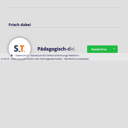
Frisch dabei
Pädagogisch-did…
Kostenfrei
·
·
·
Datenschutz
·
Impressum
EU-Online-Schlichtungs-Plattform
·
© 2016 - 2026 SupraTix GmbH oder Partnergesellschaften - Alle Rechte vorbehalten.
Mittelstand Dig…
Kostenfrei