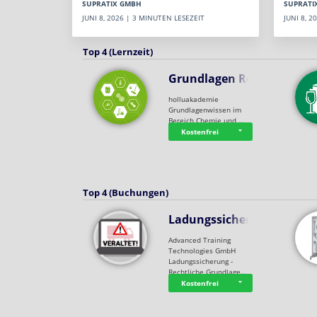
SUPRATI
SUPRATIX GMBH
JUNI 8, 
JUNI 8, 2026 | 3 MINUTEN LESEZEIT
Top 4 (Lernzeit)
Grundlagen Rein…
holluakademie
Grundlagenwissen im
Bereich Chemie und …
Kostenfrei
Top 4 (Buchungen)
Ladungssicherung
Advanced Training
Technologies GmbH
Ladungssicherung -
Rechtliche Grundlage…
Kostenfrei