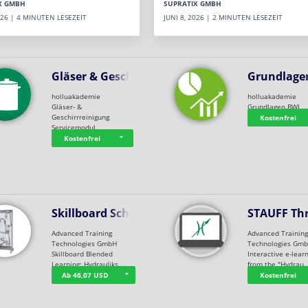
SUPRATIX GMBH
X GMBH
JUNI 8, 2026 | 2 MINUTEN LESEZEIT
2026 | 4 MINUTEN LESEZEIT
Gläser & Geschi…
Grundlage
holluakademie
holluakademie
Gläser- &
Grundlagen BWL
Geschirrreinigung
Kostenfrei
Servicemodul
Kostenfrei
Skillboard Schl…
STAUFF Th
Advanced Training
Advanced Trainin
Technologies GmbH
Technologies Gm
Skillboard Blended
Interactive e-lear
Learning: Hydrauliks…
from the "Hydrau
Ab 46,07 USD
Kostenfrei