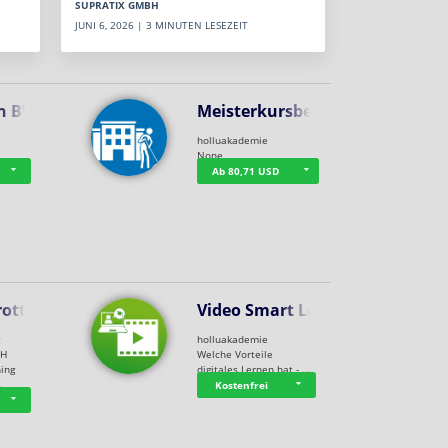
SUPRATIX GMBH
JUNI 6, 2026 | 3 MINUTEN LESEZEIT
n BWL
Meisterkursbegl…
holluakademie
None
Ab 80,71 USD
rottle…
Video Smart Lea…
g
holluakademie
bH
Welche Vorteile
ning
digitales Lernen hat - …
…
Kostenfrei