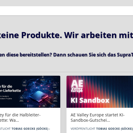
 keine Produkte. Wir arbeiten mi
en diese bereitstellen? Dann schauen Sie sich das
SupraT
AE Valley Europe startet KI-
ey für die Halbleiter-
Sandbox-Gutschei…
kette: Wa…
VERÖFFENTLICHT
TOBIAS GOECKE (GÖCKE) 
NTLICHT
TOBIAS GOECKE (GÖCKE) -