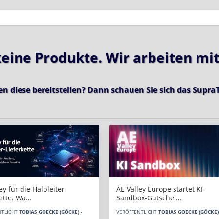
 keine Produkte. Wir arbeiten mi
en diese bereitstellen? Dann schauen Sie sich das
SupraT
AE Valley Europe startet KI-
ey für die Halbleiter-
Sandbox-Gutschei…
kette: Wa…
VERÖFFENTLICHT
TOBIAS GOECKE (GÖCKE) 
NTLICHT
TOBIAS GOECKE (GÖCKE) -