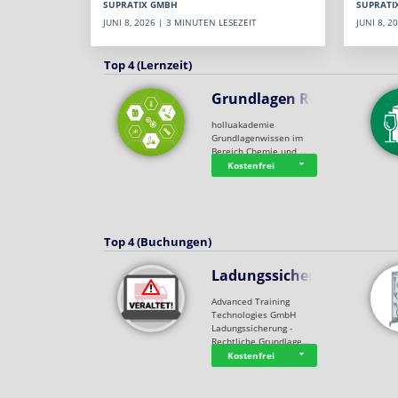
SUPRATI
SUPRATIX GMBH
JUNI 8, 
JUNI 8, 2026 | 3 MINUTEN LESEZEIT
Top 4 (Lernzeit)
Grundlagen Rein…
holluakademie
Grundlagenwissen im
Bereich Chemie und …
Kostenfrei
Top 4 (Buchungen)
Ladungssicherung
Advanced Training
Technologies GmbH
Ladungssicherung -
Rechtliche Grundlage…
Kostenfrei