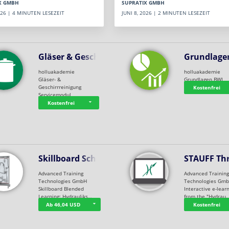
SUPRATIX GMBH
X GMBH
JUNI 8, 2026 | 2 MINUTEN LESEZEIT
2026 | 4 MINUTEN LESEZEIT
Gläser & Geschi…
Grundlage
holluakademie
holluakademie
Gläser- &
Grundlagen BWL
Geschirrreinigung
Kostenfrei
Servicemodul
Kostenfrei
Skillboard Schl…
STAUFF Th
Advanced Training
Advanced Trainin
Technologies GmbH
Technologies Gm
Skillboard Blended
Interactive e-lear
Learning: Hydrauliks…
from the "Hydrau
Ab 46,04 USD
Kostenfrei