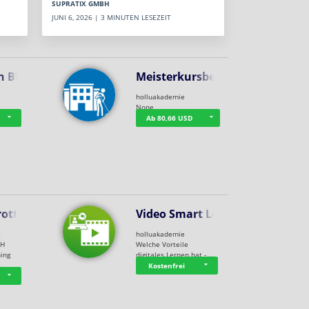
SUPRATIX GMBH
JUNI 6, 2026 | 3 MINUTEN LESEZEIT
n BWL
Meisterkursbegl…
holluakademie
None
Ab 80,66 USD
rottle…
Video Smart Lea…
g
holluakademie
bH
Welche Vorteile
ning
digitales Lernen hat - …
…
Kostenfrei