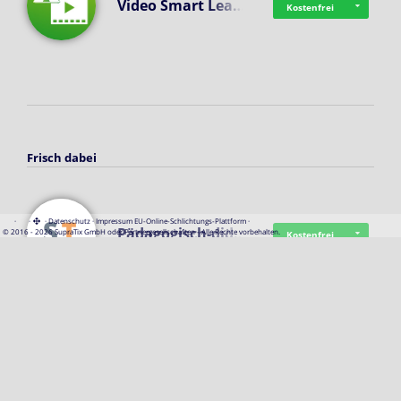
Video Smart Lea…
Kostenfrei
Frisch dabei
·
·
·
Datenschutz
·
Impressum
EU-Online-Schlichtungs-Plattform
·
Pädagogisch-did…
© 2016 - 2026 SupraTix GmbH oder Partnergesellschaften - Alle Rechte vorbehalten.
Kostenfrei
Mittelstand Dig…
Kostenfrei