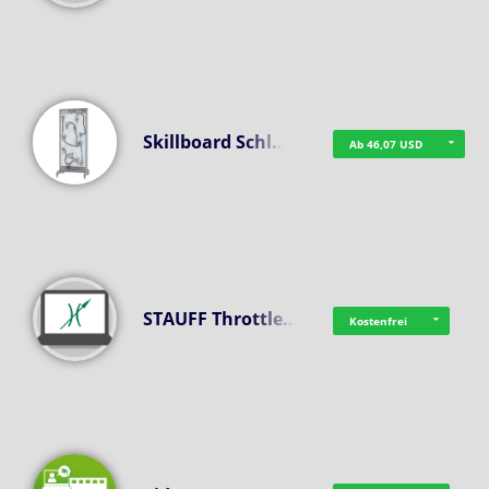
Skillboard Schl…
Ab 46,07 USD
STAUFF Throttle…
Kostenfrei