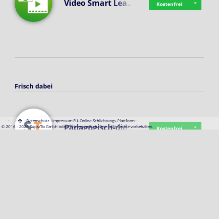
Video Smart Lea…
Kostenfrei
Frisch dabei
·
·
·
Datenschutz
·
Impressum
EU-Online-Schlichtungs-Plattform
·
Pädagogisch-did…
© 2016 - 2026 SupraTix GmbH oder Partnergesellschaften - Alle Rechte vorbehalten.
Kostenfrei
Mittelstand Dig…
Kostenfrei