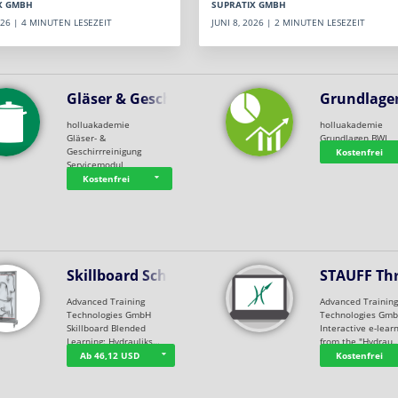
SUPRATIX GMBH
X GMBH
JUNI 8, 2026 | 2 MINUTEN LESEZEIT
2026 | 4 MINUTEN LESEZEIT
Gläser & Geschi…
Grundlage
holluakademie
holluakademie
Gläser- &
Grundlagen BWL
Geschirrreinigung
Kostenfrei
Servicemodul
Kostenfrei
Skillboard Schl…
STAUFF Th
Advanced Training
Advanced Trainin
Technologies GmbH
Technologies Gm
Skillboard Blended
Interactive e-lear
Learning: Hydrauliks…
from the "Hydrau
Ab 46,12 USD
Kostenfrei