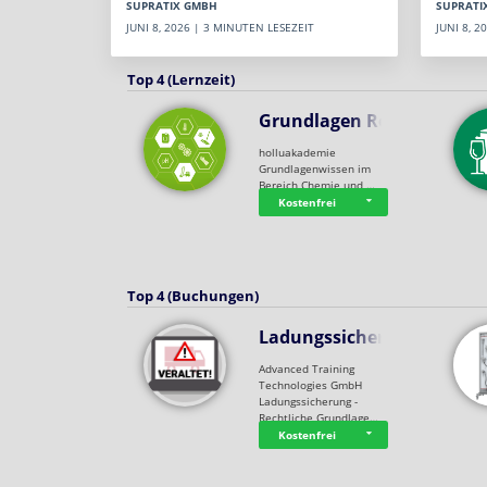
SUPRATI
SUPRATIX GMBH
JUNI 8, 
JUNI 8, 2026 | 3 MINUTEN LESEZEIT
Top 4 (Lernzeit)
Grundlagen Rein…
holluakademie
Grundlagenwissen im
Bereich Chemie und …
Kostenfrei
Top 4 (Buchungen)
Ladungssicherung
Advanced Training
Technologies GmbH
Ladungssicherung -
Rechtliche Grundlage…
Kostenfrei