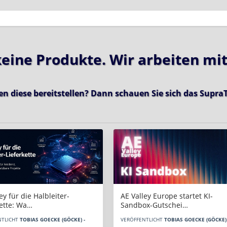
 keine Produkte. Wir arbeiten mi
en diese bereitstellen? Dann schauen Sie sich das
SupraT
AE Valley Europe startet KI-
ey für die Halbleiter-
Sandbox-Gutschei…
kette: Wa…
VERÖFFENTLICHT
TOBIAS GOECKE (GÖCKE) 
NTLICHT
TOBIAS GOECKE (GÖCKE) -