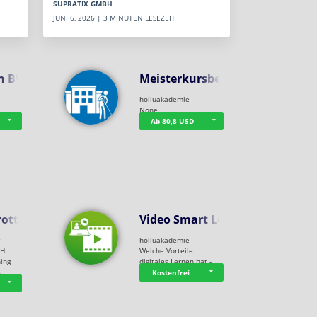
SUPRATIX GMBH
JUNI 6, 2026 | 3 MINUTEN LESEZEIT
n BWL
Meisterkursbegl…
holluakademie
None
Ab 80,8 USD
rottle…
Video Smart Lea…
g
holluakademie
bH
Welche Vorteile
ning
digitales Lernen hat - …
…
Kostenfrei