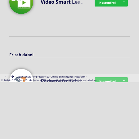
Video Smart Lea…
Kostenfrei
Frisch dabei
·
·
·
Datenschutz
·
Impressum
EU-Online-Schlichtungs-Plattform
·
Pädagogisch-did…
© 2016 - 2026 SupraTix GmbH oder Partnergesellschaften - Alle Rechte vorbehalten.
Kostenfrei
Mittelstand Dig…
Kostenfrei