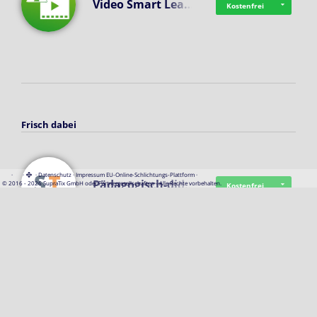
Video Smart Lea…
Kostenfrei
Frisch dabei
·
·
·
Datenschutz
·
Impressum
EU-Online-Schlichtungs-Plattform
·
Pädagogisch-did…
© 2016 - 2026 SupraTix GmbH oder Partnergesellschaften - Alle Rechte vorbehalten.
Kostenfrei
Mittelstand Dig…
Kostenfrei