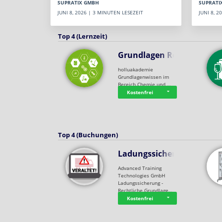
SUPRATI
SUPRATIX GMBH
JUNI 8, 
JUNI 8, 2026 | 3 MINUTEN LESEZEIT
Top 4 (Lernzeit)
Grundlagen Rein…
holluakademie
Grundlagenwissen im
Bereich Chemie und …
Kostenfrei
Top 4 (Buchungen)
Ladungssicherung
Advanced Training
Technologies GmbH
Ladungssicherung -
Rechtliche Grundlage…
Kostenfrei