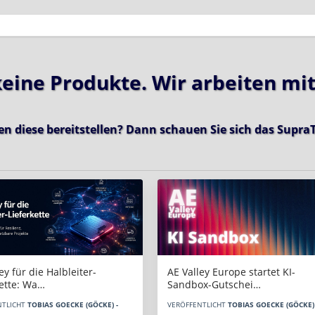
 keine Produkte. Wir arbeiten mi
en diese bereitstellen? Dann schauen Sie sich das
SupraT
AE Valley Europe startet KI-
ey für die Halbleiter-
Sandbox-Gutschei…
kette: Wa…
VERÖFFENTLICHT
TOBIAS GOECKE (GÖCKE) 
NTLICHT
TOBIAS GOECKE (GÖCKE) -