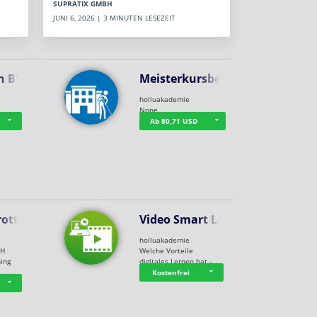
SUPRATIX GMBH
JUNI 6, 2026 | 3 MINUTEN LESEZEIT
n BWL
Meisterkursbegl…
holluakademie
None
Ab 80,71 USD
rottle…
Video Smart Lea…
g
holluakademie
bH
Welche Vorteile
ning
digitales Lernen hat - …
…
Kostenfrei