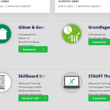
SUPRATIX GMBH
X GMBH
JUNI 8, 2026 | 2 MINUTEN LESEZEIT
2026 | 4 MINUTEN LESEZEIT
Gläser & Geschi…
Grundlage
holluakademie
holluakademie
Gläser- &
Grundlagen BWL
Geschirrreinigung
Kostenfrei
Servicemodul
Kostenfrei
Skillboard Schl…
STAUFF Th
Advanced Training
Advanced Trainin
Technologies GmbH
Technologies Gm
Skillboard Blended
Interactive e-lear
Learning: Hydrauliks…
from the "Hydrau
Ab 46,07 USD
Kostenfrei