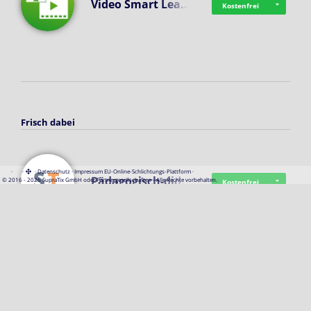
Video Smart Lea…
Kostenfrei
Frisch dabei
·
·
·
Datenschutz
·
Impressum
EU-Online-Schlichtungs-Plattform
·
Pädagogisch-did…
© 2016 - 2026 SupraTix GmbH oder Partnergesellschaften - Alle Rechte vorbehalten.
Kostenfrei
Mittelstand Dig…
Kostenfrei