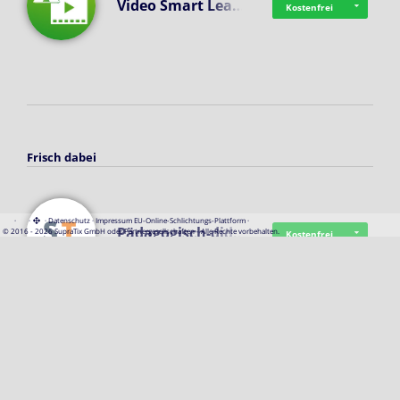
Video Smart Lea…
Kostenfrei
Frisch dabei
·
·
·
Datenschutz
·
Impressum
EU-Online-Schlichtungs-Plattform
·
Pädagogisch-did…
© 2016 - 2026 SupraTix GmbH oder Partnergesellschaften - Alle Rechte vorbehalten.
Kostenfrei
Mittelstand Dig…
Kostenfrei