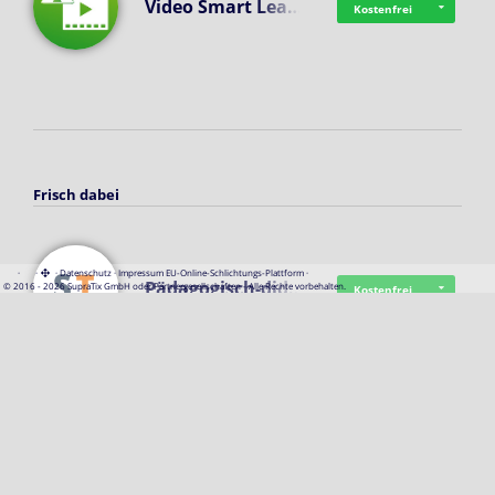
Video Smart Lea…
Kostenfrei
Frisch dabei
·
·
·
Datenschutz
·
Impressum
EU-Online-Schlichtungs-Plattform
·
Pädagogisch-did…
© 2016 - 2026 SupraTix GmbH oder Partnergesellschaften - Alle Rechte vorbehalten.
Kostenfrei
Mittelstand Dig…
Kostenfrei