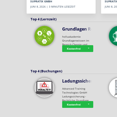
SUPRATI
SUPRATIX GMBH
JUNI 8, 
JUNI 8, 2026 | 3 MINUTEN LESEZEIT
Top 4 (Lernzeit)
Grundlagen Rein…
holluakademie
Grundlagenwissen im
Bereich Chemie und …
Kostenfrei
Top 4 (Buchungen)
Ladungssicherung
Advanced Training
Technologies GmbH
Ladungssicherung -
Rechtliche Grundlage…
Kostenfrei