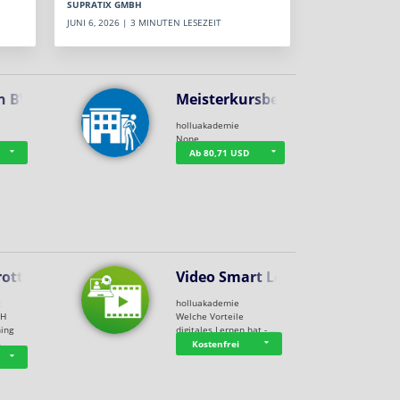
SUPRATIX GMBH
JUNI 6, 2026 | 3 MINUTEN LESEZEIT
n BWL
Meisterkursbegl…
holluakademie
None
Ab 80,71 USD
rottle…
Video Smart Lea…
g
holluakademie
bH
Welche Vorteile
ning
digitales Lernen hat - …
…
Kostenfrei