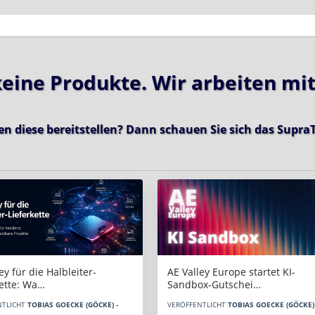
 keine Produkte. Wir arbeiten mi
en diese bereitstellen? Dann schauen Sie sich das
SupraT
AE Valley Europe startet KI-
ey für die Halbleiter-
Sandbox-Gutschei…
kette: Wa…
VERÖFFENTLICHT
TOBIAS GOECKE (GÖCKE) 
NTLICHT
TOBIAS GOECKE (GÖCKE) -