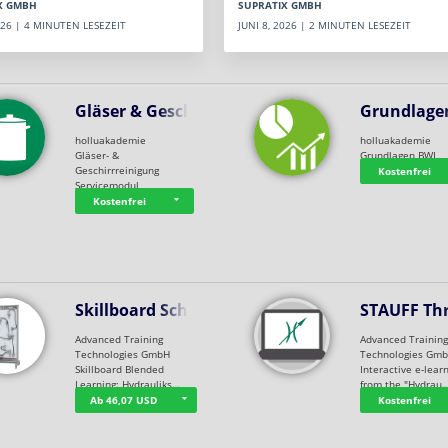
SUPRATIX GMBH
X GMBH
JUNI 8, 2026 | 2 MINUTEN LESEZEIT
2026 | 4 MINUTEN LESEZEIT
Gläser & Geschi…
Grundlage
holluakademie
holluakademie
Gläser- &
Grundlagen BWL
Geschirrreinigung
Kostenfrei
Servicemodul
Kostenfrei
Skillboard Schl…
STAUFF Th
Advanced Training
Advanced Trainin
Technologies GmbH
Technologies Gm
Skillboard Blended
Interactive e-lear
Learning: Hydrauliks…
from the "Hydrau
Ab 46,07 USD
Kostenfrei