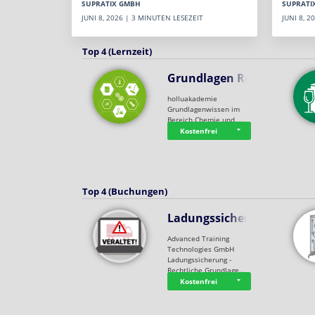
SUPRATI
SUPRATIX GMBH
JUNI 8, 
JUNI 8, 2026 | 3 MINUTEN LESEZEIT
Top 4 (Lernzeit)
Grundlagen Rein…
holluakademie
Grundlagenwissen im
Bereich Chemie und …
Kostenfrei
Top 4 (Buchungen)
Ladungssicherung
Advanced Training
Technologies GmbH
Ladungssicherung -
Rechtliche Grundlage…
Kostenfrei