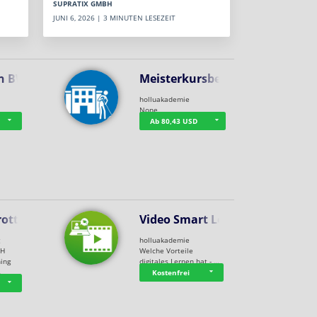
SUPRATIX GMBH
JUNI 6, 2026 | 3 MINUTEN LESEZEIT
n BWL
Meisterkursbegl…
holluakademie
None
Ab 80,43 USD
rottle…
Video Smart Lea…
g
holluakademie
bH
Welche Vorteile
ning
digitales Lernen hat - …
…
Kostenfrei