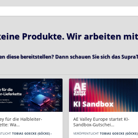
 keine Produkte. Wir arbeiten mi
en diese bereitstellen? Dann schauen Sie sich das
SupraT
AE Valley Europe startet KI-
ey für die Halbleiter-
Sandbox-Gutschei…
kette: Wa…
VERÖFFENTLICHT
TOBIAS GOECKE (GÖCKE) 
NTLICHT
TOBIAS GOECKE (GÖCKE) -