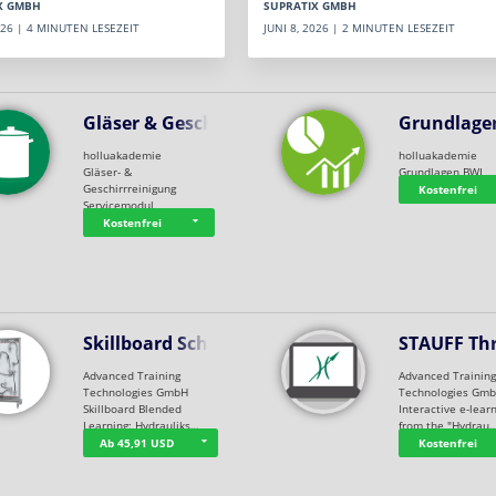
SUPRATIX GMBH
X GMBH
JUNI 8, 2026 | 2 MINUTEN LESEZEIT
2026 | 4 MINUTEN LESEZEIT
Gläser & Geschi…
Grundlage
holluakademie
holluakademie
Gläser- &
Grundlagen BWL
Geschirrreinigung
Kostenfrei
Servicemodul
Kostenfrei
Skillboard Schl…
STAUFF Th
Advanced Training
Advanced Trainin
Technologies GmbH
Technologies Gm
Skillboard Blended
Interactive e-lear
Learning: Hydrauliks…
from the "Hydrau
Ab 45,91 USD
Kostenfrei