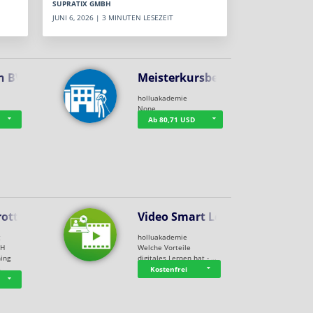
SUPRATIX GMBH
JUNI 6, 2026 | 3 MINUTEN LESEZEIT
n BWL
Meisterkursbegl…
holluakademie
None
Ab 80,71 USD
rottle…
Video Smart Lea…
g
holluakademie
bH
Welche Vorteile
ning
digitales Lernen hat - …
…
Kostenfrei