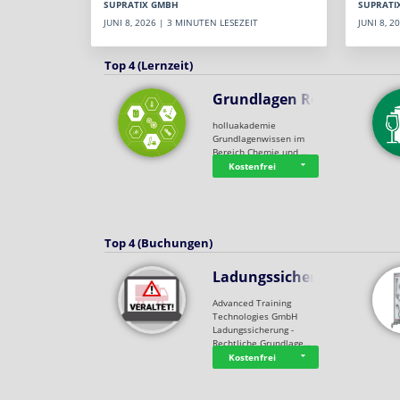
SUPRATI
SUPRATIX GMBH
JUNI 8, 
JUNI 8, 2026 | 3 MINUTEN LESEZEIT
Top 4 (Lernzeit)
Grundlagen Rein…
holluakademie
Grundlagenwissen im
Bereich Chemie und …
Kostenfrei
Top 4 (Buchungen)
Ladungssicherung
Advanced Training
Technologies GmbH
Ladungssicherung -
Rechtliche Grundlage…
Kostenfrei