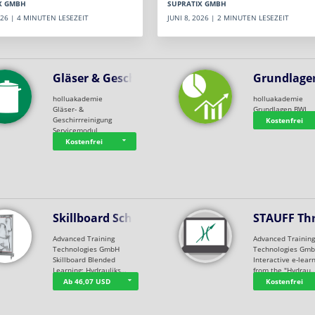
SUPRATIX GMBH
X GMBH
JUNI 8, 2026 | 2 MINUTEN LESEZEIT
2026 | 4 MINUTEN LESEZEIT
Gläser & Geschi…
Grundlage
holluakademie
holluakademie
Gläser- &
Grundlagen BWL
Geschirrreinigung
Kostenfrei
Servicemodul
Kostenfrei
Skillboard Schl…
STAUFF Th
Advanced Training
Advanced Trainin
Technologies GmbH
Technologies Gm
Skillboard Blended
Interactive e-lear
Learning: Hydrauliks…
from the "Hydrau
Ab 46,07 USD
Kostenfrei