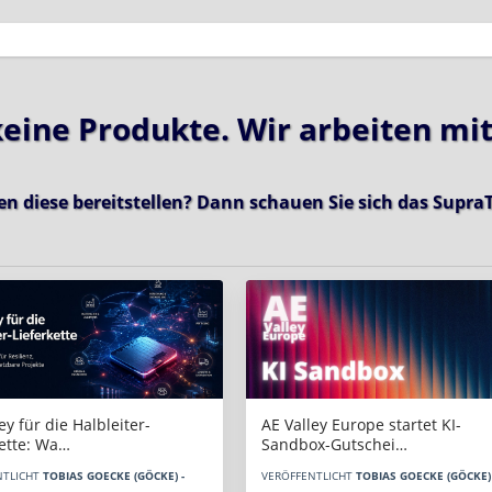
 keine Produkte. Wir arbeiten mi
en diese bereitstellen? Dann schauen Sie sich das
SupraT
AE Valley Europe startet KI-
ey für die Halbleiter-
Sandbox-Gutschei…
kette: Wa…
VERÖFFENTLICHT
TOBIAS GOECKE (GÖCKE) 
NTLICHT
TOBIAS GOECKE (GÖCKE) -