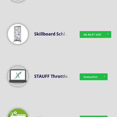
Skillboard Schl…
Ab 46,07 USD
STAUFF Throttle…
Kostenfrei