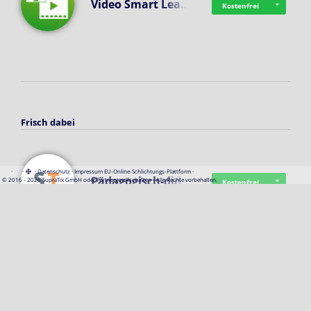
Video Smart Lea…
Kostenfrei
Frisch dabei
·
·
·
Datenschutz
·
Impressum
EU-Online-Schlichtungs-Plattform
·
Pädagogisch-did…
© 2016 - 2026 SupraTix GmbH oder Partnergesellschaften - Alle Rechte vorbehalten.
Kostenfrei
Mittelstand Dig…
Kostenfrei