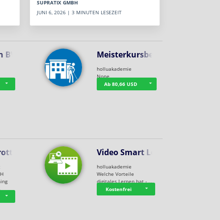
SUPRATIX GMBH
JUNI 6, 2026 | 3 MINUTEN LESEZEIT
n BWL
Meisterkursbegl…
holluakademie
None
Ab 80,66 USD
rottle…
Video Smart Lea…
g
holluakademie
bH
Welche Vorteile
ning
digitales Lernen hat - …
…
Kostenfrei