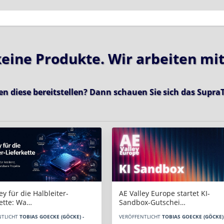
 keine Produkte. Wir arbeiten mi
en diese bereitstellen? Dann schauen Sie sich das
SupraT
AE Valley Europe startet KI-
ey für die Halbleiter-
Sandbox-Gutschei…
kette: Wa…
VERÖFFENTLICHT
TOBIAS GOECKE (GÖCKE) 
NTLICHT
TOBIAS GOECKE (GÖCKE) -