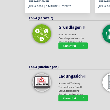
SUPRATI
SUPRATIX GMBH
JUNI 8, 
JUNI 8, 2026 | 3 MINUTEN LESEZEIT
Top 4 (Lernzeit)
Grundlagen Rein…
holluakademie
Grundlagenwissen im
Bereich Chemie und …
Kostenfrei
Top 4 (Buchungen)
Ladungssicherung
Advanced Training
Technologies GmbH
Ladungssicherung -
Rechtliche Grundlage…
Kostenfrei