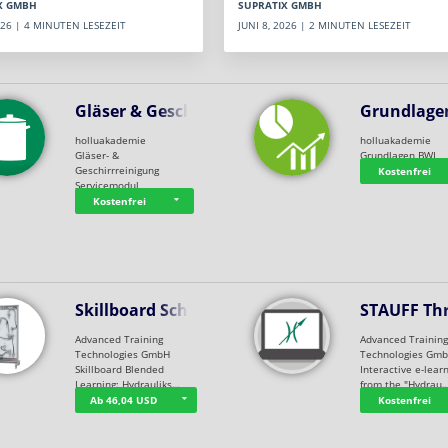
SUPRATIX GMBH
X GMBH
JUNI 8, 2026 | 2 MINUTEN LESEZEIT
2026 | 4 MINUTEN LESEZEIT
Gläser & Geschi…
Grundlage
holluakademie
holluakademie
Gläser- &
Grundlagen BWL
Geschirrreinigung
Kostenfrei
Servicemodul
Kostenfrei
Skillboard Schl…
STAUFF Th
Advanced Training
Advanced Trainin
Technologies GmbH
Technologies Gm
Skillboard Blended
Interactive e-lear
Learning: Hydrauliks…
from the "Hydrau
Ab 46,04 USD
Kostenfrei