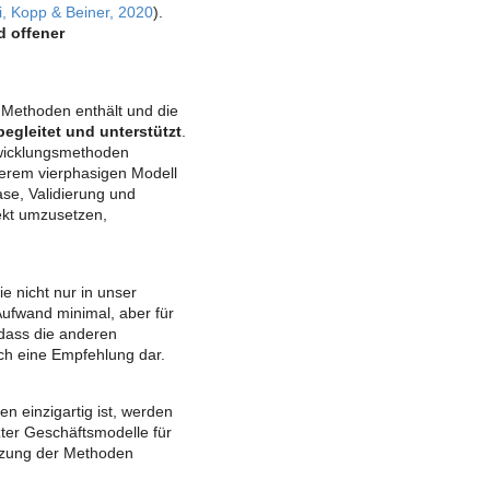
i, Kopp & Beiner, 2020
).
d offener
e Methoden enthält und die
begleitet und unterstützt
.
ntwicklungsmethoden
serem vierphasigen Modell
se, Validierung und
ekt umzusetzen,
e nicht nur in unser
Aufwand minimal, aber für
dass die anderen
ch eine Empfehlung dar.
n einzigartig ist, werden
zter Geschäftsmodelle für
änzung der Methoden