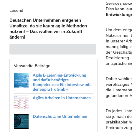
Services sowi
Dies kann laut
Lesend
Entwicklun
Deutschen Unternehmen entgehen
Umsätze, da sie kaum agile Methoden
Um dem entge
nutzen! – Das wollen wir in Zukunft
Nutzer:innen 
ändern!
In unserer Arb
mannigfaltig 
der Geschäfts
Realisierung.
entspräche ni
Verwandte Beiträge
Agile E-Learning-Entwicklung
Daher wählten
und dafür benötigte
Kompetenzen: Ein Interview mit
vierphasiges 
der SupraTix GmbH
die Unternehm
gefundenen Me
Agiles Arbeiten in Unternehmen
Da jedes Unte
Datenschutz im Unternehmen
sie je nach d
praktikabler 
Freiraum zu 