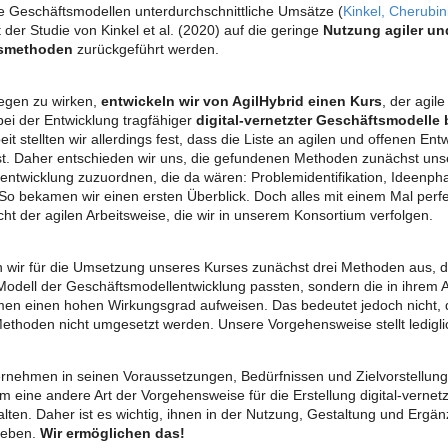
e Geschäftsmodellen unterdurchschnittliche Umsätze (
Kinkel, Cherubin
 der Studie von Kinkel et al. (2020) auf die geringe
Nutzung agiler un
gsmethoden
zurückgeführt werden.
gen zu wirken,
entwickeln wir von AgilHybrid einen Kurs
, der agil
bei der Entwicklung tragfähiger
digital-vernetzter Geschäftsmodelle 
eit stellten wir allerdings fest, dass die Liste an agilen und offenen E
ist. Daher entschieden wir uns, die gefundenen Methoden zunächst un
entwicklung zuzuordnen, die da wären: Problemidentifikation, Ideenpha
 So bekamen wir einen ersten Überblick. Doch alles mit einem Mal perf
cht der agilen Arbeitsweise, die wir in unserem Konsortium verfolgen.
 wir für die Umsetzung unseres Kurses zunächst drei Methoden aus, di
Modell der Geschäftsmodellentwicklung passten, sondern die in ihrem 
en einen hohen Wirkungsgrad aufweisen. Das bedeutet jedoch nicht, 
thoden nicht umgesetzt werden. Unsere Vorgehensweise stellt ledigli
rnehmen in seinen Voraussetzungen, Bedürfnissen und Zielvorstellunge
em eine andere Art der Vorgehensweise für die Erstellung digital-vernet
halten. Daher ist es wichtig, ihnen in der Nutzung, Gestaltung und Erg
geben.
Wir ermöglichen das!