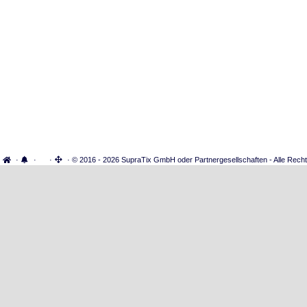
·
·
·
· © 2016 - 2026 SupraTix GmbH oder Partnergesellschaften - Alle Recht