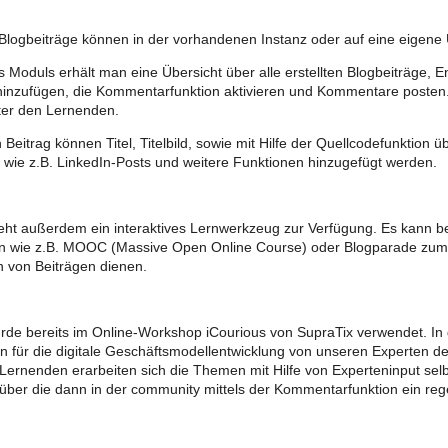
n Blogbeiträge können in der vorhandenen Instanz oder auf eine eigen
s Moduls erhält man eine Übersicht über alle erstellten Blogbeiträge, 
hinzufügen, die Kommentarfunktion aktivieren und Kommentare posten.
ter den Lernenden.
 Beitrag können Titel, Titelbild, sowie mit Hilfe der Quellcodefunktion 
, wie z.B. LinkedIn-Posts und weitere Funktionen hinzugefügt werden.
teht außerdem ein interaktives Lernwerkzeug zur Verfügung. Es kann bei
n wie z.B. MOOC (Massive Open Online Course) oder Blogparade zum 
 von Beiträgen dienen.
de bereits im Online-Workshop iCourious von SupraTix verwendet. In
 für die digitale Geschäftsmodellentwicklung von unseren Experten d
Lernenden erarbeiten sich die Themen mit Hilfe von Experteninput selb
 über die dann in der community mittels der Kommentarfunktion ein rege