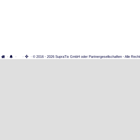
·
·
·
· © 2016 - 2026 SupraTix GmbH oder Partnergesellschaften - Alle Recht