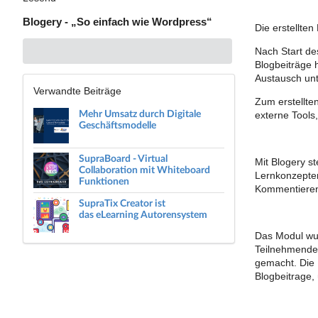
Blogery - „So einfach wie Wordpress“
Die erstellte
Nach Start de
Blogbeiträge 
Austausch un
Verwandte Beiträge
Zum erstellten
Mehr Umsatz durch Digitale
externe Tools
Geschäftsmodelle
SupraBoard - Virtual
Mit Blogery s
Collaboration mit Whiteboard
Lernkonzepte
Funktionen
Kommentieren
SupraTix Creator ist
das eLearning Autorensystem
Das Modul wur
Teilnehmenden
gemacht. Die 
Blogbeitrage,