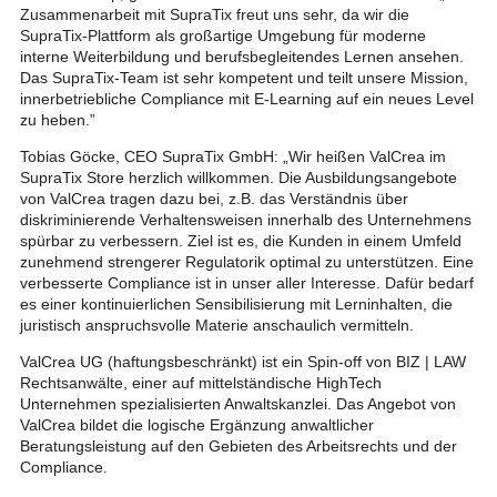
Zusammenarbeit mit SupraTix freut uns sehr, da wir die
SupraTix-Plattform als großartige Umgebung für moderne
interne Weiterbildung und berufsbegleitendes Lernen ansehen.
Das SupraTix-Team ist sehr kompetent und teilt unsere Mission,
innerbetriebliche Compliance mit E-Learning auf ein neues Level
zu heben.”
Tobias Göcke, CEO SupraTix GmbH: „Wir heißen ValCrea im
SupraTix Store herzlich willkommen. Die Ausbildungsangebote
von ValCrea tragen dazu bei, z.B. das Verständnis über
diskriminierende Verhaltensweisen innerhalb des Unternehmens
spürbar zu verbessern. Ziel ist es, die Kunden in einem Umfeld
zunehmend strengerer Regulatorik optimal zu unterstützen. Eine
verbesserte Compliance ist in unser aller Interesse. Dafür bedarf
es einer kontinuierlichen Sensibilisierung mit Lerninhalten, die
juristisch anspruchsvolle Materie anschaulich vermitteln.
ValCrea UG (haftungsbeschränkt) ist ein Spin-off von BIZ | LAW
Rechtsanwälte, einer auf mittelständische HighTech
Unternehmen spezialisierten Anwaltskanzlei. Das Angebot von
ValCrea bildet die logische Ergänzung anwaltlicher
Beratungsleistung auf den Gebieten des Arbeitsrechts und der
Compliance.