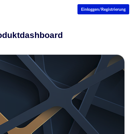
Einloggen/Registrierung
roduktdashboard