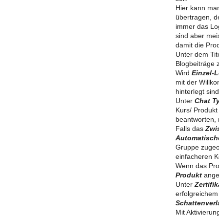
Hier kann ma
übertragen, d
immer das Log
sind aber me
damit die Pro
Unter dem Tite
Blogbeiträge 
Wird
Einzel-
mit der Willk
hinterlegt sin
Unter
Chat T
Kurs/ Produkt
beantworten,
Falls das
Zwi
Automatisch
Gruppe zugeord
einfacheren 
Wenn das Prod
Produkt
angel
Unter
Zertifi
erfolgreiche
Schattenverl
Mit Aktivieru