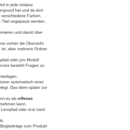
rd in jede Instanz
ergrund hat und da dort
n verschiedene Farben,
 Titel angepasst werden,
nnieren und damit über
hne vorher die Übersicht
t ist, aber mehrere Ordner
npfad oder pro Modul/
ervice besteht Fragen zu
interlegen.
utzer automatisch einer
legt. Das dient später zur
ann es als
offenes
eilnehmen kann.
m Lernpfad oder erst nach
ik.
Blogbeiträge zum Produkt