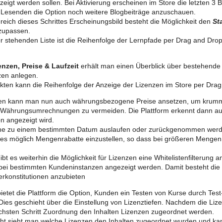
zeigt werden sollen. Bei Aktivierung erscheinen im Store die letzten 3
ie Lesenden die Option noch weitere Blogbeiträge anzuschauen.
reich dieses Schrittes Erscheinungsbild besteht die Möglichkeit den
St
zupassen.
er stehenden Liste ist die Reihenfolge der Lernpfade per Drag and Drop
enzen, Preise & Laufzeit
erhält man einen Überblick über bestehende
zen anlegen.
kten kann die Reihenfolge der Anzeige der Lizenzen im Store per Drag
zen kann man nun auch währungsbezogene Preise ansetzen, um krum
Währungsumrechnungen zu vermeiden. Die Plattform erkennt dann aut
n angezeigt wird.
ne zu einem bestimmten Datum auslaufen oder zurückgenommen wer
 es möglich Mengenrabatte einzustellen, so dass bei größeren Menge
ibt es weiterhin die Möglichkeit für Lizenzen eine Whitelistenfilterung 
bei bestimmten Kundeninstanzen angezeigt werden. Damit besteht die
rkonstitutionen anzubieten
ietet die Plattform die Option, Kunden ein Testen von Kurse durch Test
Dies geschieht über die Einstellung von Lizenztiefen. Nachdem die Li
hsten Schritt Zuordnung den Inhalten Lizenzen zugeordnet werden.
cht sieht man welche Lizenzen den Inhalten zugeordnet wurden und k