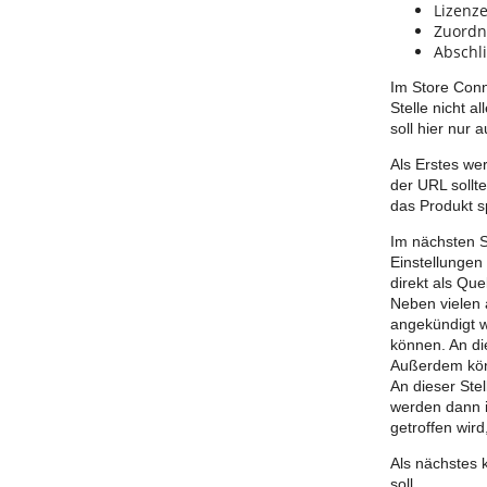
Lizenze
Zuord
Abschl
Im Store Conn
Stelle nicht a
soll hier nur
Als Erstes we
der URL sollt
das Produkt s
Im nächsten S
Einstellungen
direkt als Que
Neben vielen 
angekündigt w
können. An di
Außerdem kön
An dieser Ste
werden dann i
getroffen wir
Als nächstes
soll.