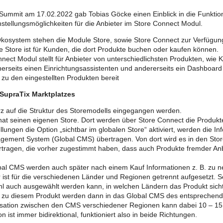
Summit am 17.02.2022 gab Tobias Göcke einen Einblick in die Funktio
stellungsmöglichkeiten für die Anbieter im Store Connect Modul.
kosystem stehen die Module Store, sowie Store Connect zur Verfügun
e Store ist für Kunden, die dort Produkte buchen oder kaufen können.
nect Modul stellt für Anbieter von unterschiedlichsten Produkten, wie 
nerseits einen Einrichtungsassistenten und andererseits ein Dashboard 
 zu den eingestellten Produkten bereit
 SupraTix Marktplatzes
urz auf die Struktur des Storemodells eingegangen werden.
hat seinen eigenen Store. Dort werden über Store Connect die Produkte
llungen die Option „sichtbar im globalen Store“ aktiviert, werden die In
ement System (Global CMS) übertragen. Von dort wird es in den Stor
tragen, die vorher zugestimmt haben, dass auch Produkte fremder An
al CMS werden auch später nach einem Kauf Informationen z. B. zu ne
r ist für die verschiedenen Länder und Regionen getrennt aufgesetzt. S
 auch ausgewählt werden kann, in welchen Ländern das Produkt sichtb
 zu diesem Produkt werden dann in das Global CMS des entsprechend
sation zwischen den CMS verschiedener Regionen kann dabei 10 – 15
n ist immer bidirektional, funktioniert also in beide Richtungen.