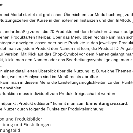
ct
nect Modul startet mit grafischen Übersichten zur Modulbuchung, zu 
Nutzungszeiten der Kurse in den externen Instanzen und den InM(odul
 standardmäßig zuerst die 20 Produkte mit dem höchsten Umsatz aufgeli
enen Produktarten filterbar. Über das Menü oben rechts kann man sich
tegorie anzeigen lassen oder neue Produkte in den jeweiligen Produk
findet man zu jedem Produkt den Namen mit Icon, die Product-ID, Anga
r Version. Mit Klick auf das Shop-Symbol vor dem Namen gelangt man 
t, klickt man den Namen oder das Bearbeitungssymbol gelangt man zu
.
an einen detaillierten Überblick über die Nutzung, z. B. welche Themen
rden, weitere Analysen sind im Menü rechts abrufbar.
kann man in diesem Menü die Einstellungsmöglichkeiten zu den Punkt
kt anwählen.
funktion muss individuell zum Produkt freigeschaltet werden.
nüpunkt „Produkt editieren“ kommt man zum
Einrichtungswizzard
.
die Nutzer durch folgende Punkte zur Produkteinrichtung:
Icon und Produktbilder
eibung und Einstellungen
inungsbild