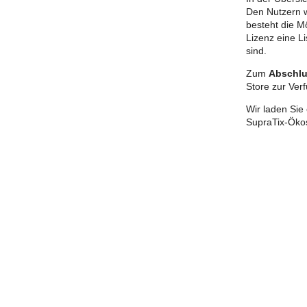
Den Nutzern wi
besteht die Mö
Lizenz eine L
sind.
Zum
Abschl
Store zur Ver
Wir laden Sie
SupraTix-Ökos