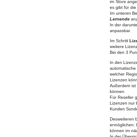
im Store ange
es gibt für d
Im unteren Be
Lernende
an
In der darunt
anpassbar.
Im Schritt
Liz
weitere Lizen
Bei den 3 Pun
In den Lizen
automatische 
welcher Regio
Lizenzen kön
Außerdem ist
können.
Für Reseller g
Lizenzen nur 
Kunden Sonde
Desweiteren b
ermöglichen. 
können im näc
In der Übersi