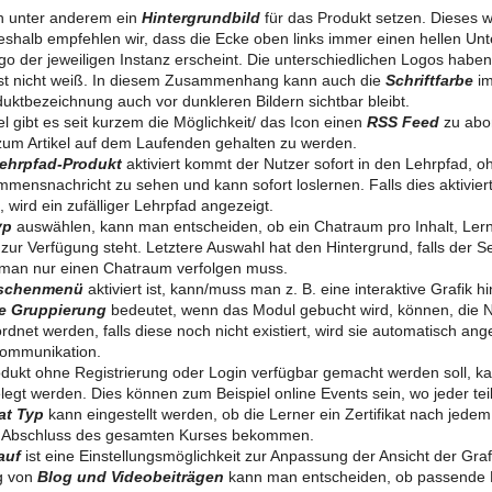
n unter anderem ein
Hintergrundbild
für das Produkt setzen. Dieses wi
eshalb empfehlen wir, dass die Ecke oben links immer einen hellen Unt
o der jeweiligen Instanz erscheint. Die unterschiedlichen Logos habe
ist nicht weiß. In diesem Zusammenhang kann auch die
Schriftfarbe
im
duktbezeichnung auch vor dunkleren Bildern sichtbar bleibt.
l gibt es seit kurzem die Möglichkeit/ das Icon einen
RSS Feed
zu abo
zum Artikel auf dem Laufenden gehalten zu werden.
Lehrpfad-Produkt
aktiviert kommt der Nutzer sofort in den Lehrpfad, o
ommensnachricht zu sehen und kann sofort loslernen. Falls dies aktivier
d, wird ein zufälliger Lehrpfad angezeigt.
yp
auswählen, kann man entscheiden, ob ein Chatraum pro Inhalt, Ler
 zur Verfügung steht. Letztere Auswahl hat den Hintergrund, falls der S
 man nur einen Chatraum verfolgen muss.
schenmenü
aktiviert ist, kann/muss man z. B. eine interaktive Grafik h
e Gruppierung
bedeutet, wenn das Modul gebucht wird, können, die N
net werden, falls diese noch nicht existiert, wird sie automatisch ange
Kommunikation.
ukt ohne Registrierung oder Login verfügbar gemacht werden soll, k
egt werden. Dies können zum Beispiel online Events sein, wo jeder t
kat Typ
kann eingestellt werden, ob die Lerner ein Zertifikat nach jede
m Abschluss des gesamten Kurses bekommen.
auf
ist eine Einstellungsmöglichkeit zur Anpassung der Ansicht der Graf
ng von
Blog und Videobeiträgen
kann man entscheiden, ob passende 