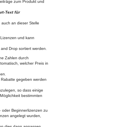
 Beiträge zum Produkt und
art-Text für
 auch an dieser Stelle
 Lizenzen und kann
 and Drop sortiert werden.
me Zahlen durch
omatisch, welcher Preis in
den.
n Rabatte gegeben werden
anzulegen, so dass einige
 Möglichkeit bestimmten
- oder Beginnerlizenzen zu
zenzen angelegt wurden,
ann dies dann anpassen.