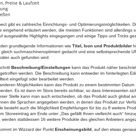
n, Preise & Laufzeit
nung
ießen
ect gibt es zahlreiche Einrichtungs- und Optimierungsmöglichkeiten. 
lle eingehend erläutert werden, die meisten Funktionen sind allerdings 
 auf ausgewählte Highlights eingegangen und einige Tipps und Tricks ge
rden grundlegende Informationen wie
Titel, Icon und Produktbilder
hi
e gleich suchmaschinenoptimiert gedacht und eine selbstsprechende U
päter auch gefunden wird.
chritt
Beschreibung/Einstellungen
kann das Produkt näher beschrie
 getroffen werden. Die Beschreibung kann entweder im hinterlegten Edi
lltext eingefügt oder bearbeitet werden.
anderen Möglichkeiten kann das Produkt zu einem bestimmten Datum d
erden. Es ist dann im Store bereits sichtbar, so dass Interessenten si
eser Stelle kann man auch entscheiden, ob das Produkt auch global an
nen die Sprachen angegeben werden, in denen das Produkt zur Verfü
lle besteht auch die Möglichkeit Empfehlungen für bis zu 8 weitere Pro
m Storeeintrag am Ende unter „Das gefällt Ihnen vielleicht auch“ hinzu
d, werden stattdessen 16 weitere Produkte des gleichen Anbieters angez
 kommt im Wizzard der Punkt
Erscheinungsbild
, auf den etwas genau