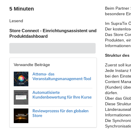
5 Minuten
Beim Partner 
besondere Ein
Lesend
Im SupraTix Ö
Der kostenlos
Store Connect - Einrichtungsassistent und
Das Store Con
Produktdashboard
Produkten, ei
Informationen
Struktur des
Verwandte Beiträge
Zuerst soll k
Jede Instanz 
Attema- das
bei den Einste
Veranstaltungsmanagement-Tool
Content Manag
(Kunden) über
Automatisierte
dürfen.
Kundenbewertung für Ihre Kurse
Über das Glob
Diese Struktu
Länderauswahl
Reviewprozess für den globalen
Informationen
Store
Die Synchroni
Synchronisatio