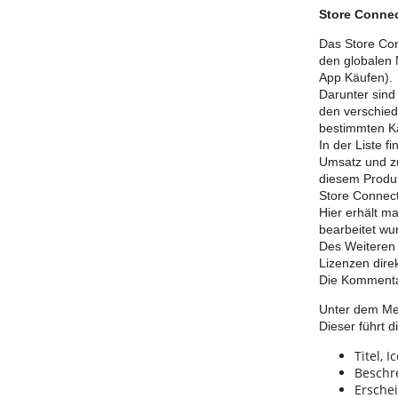
Store Conne
Das Store Con
den globalen 
App Käufen).
Darunter sind
den verschied
bestimmten Ka
In der Liste 
Umsatz und zu
diesem Produk
Store Connect
Hier erhält m
bearbeitet wu
Des Weiteren 
Lizenzen dire
Die Kommentar
Unter dem Me
Dieser führt 
Titel, 
Beschr
Ersche