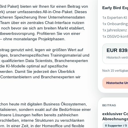
ird Paket) bieten wir Ihnen für einen Beitrag von
Early Bird E
erk) unser umfassendes All-in-One-Paket. Dieses
1x Experten-KI
icheren Speicherung Ihrer Unternehmensdaten
Team über ein zentrales Chat-Interface nutzen
1x Onboarding
och bevor sie sich am breiten Markt etabliert,
1x Jahreslizen
tbewerbsvorsprung. Profitieren Sie von einer
1x DSGVO-kon
ws – ohne monatelange Projektphasen.
EUR 839
itrag genutzt wird, legen wir größten Wert auf
iges, branchenspezifisches Trainingsmaterial und
Historisch verö
qualifizierten Data Scientists, Branchenexperten
die KI-Modelle optimal auf spezifische
Noch 15 verfügba
werden. Damit Sie jederzeit den Überblick
en Contentanbietern und Branchenexperten wir
Historische U
schon heute mit digitalen Business Ökosystemen,
BEITRAG
talisieren, sondern exakt auf die Bedürfnisse einer
exklusiver Co
Unsere Lösungen helfen bereits zahlreichen
Abrechnung
schließen, interne Strukturen zu verschlanken
0 Supporter / 5
n. In einer Zeit, in der Homeoffice und flexible