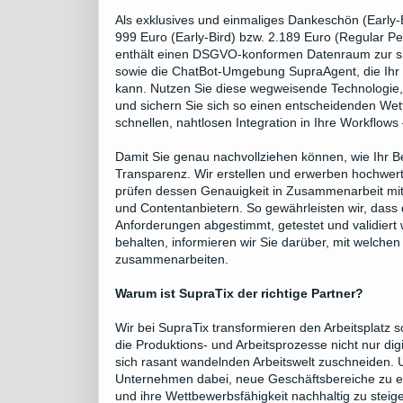
Als exklusives und einmaliges Dankeschön (Early-B
999 Euro (Early-Bird) bzw. 2.189 Euro (Regular P
enthält einen DSGVO-konformen Datenraum zur s
sowie die ChatBot-Umgebung SupraAgent, die Ihr 
kann. Nutzen Sie diese wegweisende Technologie, n
und sichern Sie sich so einen entscheidenden Wet
schnellen, nahtlosen Integration in Ihre Workflo
Damit Sie genau nachvollziehen können, wie Ihr Be
Transparenz. Wir erstellen und erwerben hochwert
prüfen dessen Genauigkeit in Zusammenarbeit mit 
und Contentanbietern. So gewährleisten wir, dass 
Anforderungen abgestimmt, getestet und validiert 
behalten, informieren wir Sie darüber, mit welch
zusammenarbeiten.
Warum ist SupraTix der richtige Partner?
Wir bei SupraTix transformieren den Arbeitsplatz 
die Produktions- und Arbeitsprozesse nicht nur digi
sich rasant wandelnden Arbeitswelt zuschneiden. 
Unternehmen dabei, neue Geschäftsbereiche zu er
und ihre Wettbewerbsfähigkeit nachhaltig zu steiger