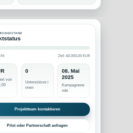
ding-Kampagne mit historischem Finanzierungsstand, veröffentlichte
ERUNGSSTAND
ktstatus
cht
Ziel: 40.000,00 EUR
n serverseitig geprüft.
UR
0
08. Mai
2025
iert von
Unterstützer:i
0,00
Kampagnene
nnen
nde
Projektteam kontaktieren
Pilot oder Partnerschaft anfragen