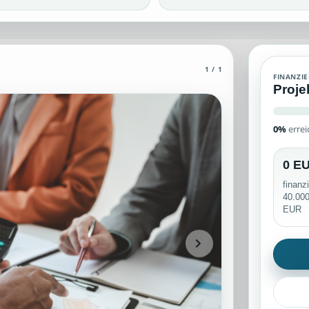
1 / 1
es Wissen zum Thema Abrechnungswesen verfügt. Archivierte Crowdfun
FINANZI
Proje
0%
errei
e Unterstützerinformationen und veröffentlichte Inhaltsbereiche werde
0 E
finanz
40.00
EUR