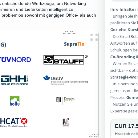
Tix entscheidende Werkzeuge, um Networking
Ihre Inhalte 
mieren und Lieferketten intelligent zu
problemlos sowohl mit gängigen Office- als auch
Bringen Sie Ih
profitieren Si
Gezielte Kur
Die SmartRefer
Antworten auf 
Schulungen bed
Co-Branding &
Werden Sie als
sichtbar – opti
Strategie-Wor
In einem indiv
gemeinsam die 
Prozess.
Gemei
Nutzen Sie un
Expertise gezie
EUR 17.
Historisch verö