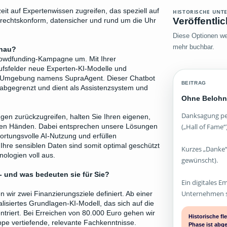
rzeit auf Expertenwissen zugreifen, das speziell auf
HISTORISCHE UNT
Veröffentli
- rechtskonform, datensicher und rund um die Uhr
Diese Optionen wer
mehr buchbar.
enau?
rowdfunding-Kampagne um. Mit Ihrer
rufsfelder neue Experten-KI-Modelle und
ot-Umgebung namens SupraAgent. Dieser Chatbot
BEITRAG
 abgegrenzt und dient als Assistenzsystem und
Ohne Belohn
Danksagung per
gen zurückzugreifen, halten Sie Ihren eigenen,
(„Hall of Fame“)
 den Händen. Dabei entsprechen unsere Lösungen
ortungsvolle AI-Nutzung und erfüllen
Ihre sensiblen Daten sind somit optimal geschützt
Kurzes „Danke“
ologien voll aus.
gewünscht).
 - und was bedeuten sie für Sie?
Ein digitales E
Unternehmen st
wir zwei Finanzierungsziele definiert. Ab einer
lisiertes Grundlagen-KI-Modell, das sich auf die
triert. Bei Erreichen von 80.000 Euro gehen wir
Historische f
uppe vertiefende, relevante Fachkenntnisse.
Phase ist abg