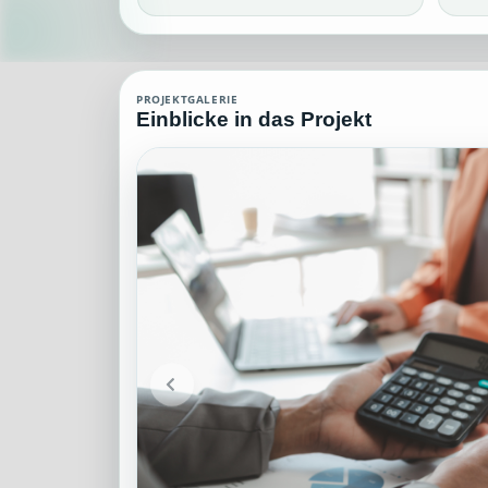
Abrechnungswesen Agent (MCP)
PROJEKTGALERIE
Einblicke in das Projekt
Abrechnungswesen Agent (MCP), die über grundlegendes und speziell
Projektteam: SupraTix GmbH.
Historischer Finanzierungsstand: 0 EUR von 40.000,00 EUR.
Unterstützer:innen: 0. Erreicht: 0 Prozent.
Historisch veröffentlichte Unterstützungsoptionen: 4.
Aktiver Seitenabschnitt: information.
Qualitätssicherung: Kanonische URL, Robots-Angaben, aggregiert