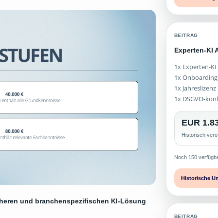
BEITRAG
Experten-KI
1x Experten-KI
1x Onboarding
1x Jahreslizen
1x DSGVO-kon
EUR 1.83
Historisch verö
Noch 150 verfügb
Historische U
icheren und branchenspezifischen KI-Lösung
BEITRAG