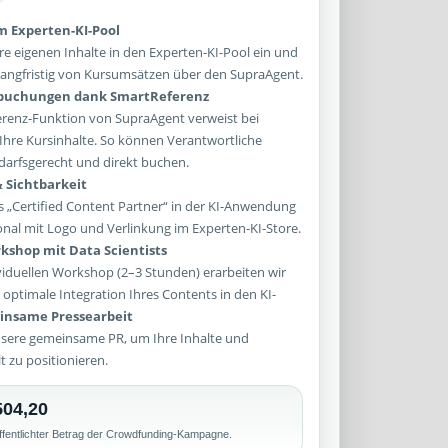
im Experten-KI-Pool
re eigenen Inhalte in den Experten-KI-Pool ein und
e langfristig von Kursumsätzen über den SupraAgent.
sbuchungen dank SmartReferenz
enz-Funktion von SupraAgent verweist bei
Ihre Kursinhalte. So können Verantwortliche
arfsgerecht und direkt buchen.
 Sichtbarkeit
 „Certified Content Partner“ in der KI-Anwendung
onal mit Logo und Verlinkung im Experten-KI-Store.
kshop mit Data Scientists
iduellen Workshop (2–3 Stunden) erarbeiten wir
optimale Integration Ihres Contents in den KI-
nsame Pressearbeit
sere gemeinsame PR, um Ihre Inhalte und
lt zu positionieren.
504,20
ffentlichter Betrag der Crowdfunding-Kampagne.