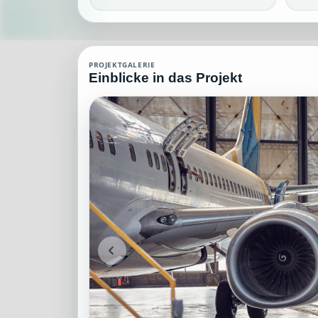
Aviation Aerodynamik Agent (MCP)
PROJEKTGALERIE
Einblicke in das Projekt
Aviation Aerodynamik Agent (MCP), die über grundlegendes und spezie
Projektteam: SupraTix GmbH.
Historischer Finanzierungsstand: 0 EUR von 40.000,00 EUR.
Unterstützer:innen: 0. Erreicht: 0 Prozent.
Historisch veröffentlichte Unterstützungsoptionen: 4.
Aktiver Seitenabschnitt: information.
Qualitätssicherung: Kanonische URL, Robots-Angaben, aggregiert