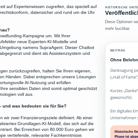
rzeit auf Expertenwissen zugreifen, das speziell auf
HISTORISCHE UNT
Veröffentli
- rechtskonform, datensicher und rund um die Uhr
Diese Optionen wer
mehr buchbar.
enau?
rowdfunding-Kampagne um. Mit Ihrer
rufsfelder neue Experten-KI-Modelle und
ot-Umgebung namens SupraAgent. Dieser Chatbot
BEITRAG
 abgegrenzt und dient als Assistenzsystem und
Ohne Belohn
Danksagung per
gen zurückzugreifen, halten Sie Ihren eigenen,
(„Hall of Fame“)
 den Händen. Dabei entsprechen unsere Lösungen
ortungsvolle AI-Nutzung und erfüllen
Ihre sensiblen Daten sind somit optimal geschützt
Kurzes „Danke“
ologien voll aus.
gewünscht).
 - und was bedeuten sie für Sie?
Ein digitales E
Unternehmen st
wir zwei Finanzierungsziele definiert. Ab einer
lisiertes Grundlagen-KI-Modell, das sich auf die
triert. Bei Erreichen von 80.000 Euro gehen wir
Historische f
uppe vertiefende, relevante Fachkenntnisse.
Phase ist abg