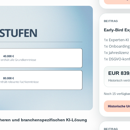
BEITRAG
Early-Bird E
1x Experten-KI
1x Onboarding
1x Jahreslizen
1x DSGVO-kon
EUR 839
Historisch verö
Noch 15 verfügba
Historische U
icheren und branchenspezifischen KI-Lösung
BEITRAG