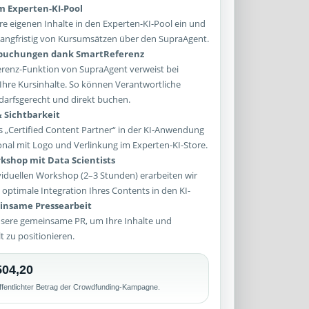
im Experten-KI-Pool
re eigenen Inhalte in den Experten-KI-Pool ein und
e langfristig von Kursumsätzen über den SupraAgent.
sbuchungen dank SmartReferenz
enz-Funktion von SupraAgent verweist bei
Ihre Kursinhalte. So können Verantwortliche
arfsgerecht und direkt buchen.
 Sichtbarkeit
 „Certified Content Partner“ in der KI-Anwendung
onal mit Logo und Verlinkung im Experten-KI-Store.
kshop mit Data Scientists
iduellen Workshop (2–3 Stunden) erarbeiten wir
optimale Integration Ihres Contents in den KI-
nsame Pressearbeit
sere gemeinsame PR, um Ihre Inhalte und
lt zu positionieren.
504,20
ffentlichter Betrag der Crowdfunding-Kampagne.