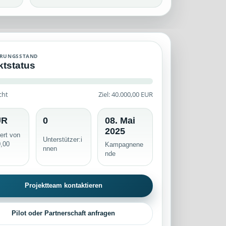
ivierte Crowdfunding-Kampagne mit historischem Finanzierungsstand, 
ERUNGSSTAND
ktstatus
cht
Ziel: 40.000,00 EUR
n serverseitig geprüft.
UR
0
08. Mai
2025
iert von
Unterstützer:i
0,00
Kampagnene
nnen
nde
Projektteam kontaktieren
Pilot oder Partnerschaft anfragen