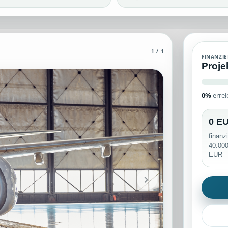
1 / 1
lles Wissen zum Thema Aviation im Bereich Aerodynamik verfügt. Arch
FINANZI
Proje
0%
errei
e Unterstützerinformationen und veröffentlichte Inhaltsbereiche werde
0 E
finanz
40.00
EUR