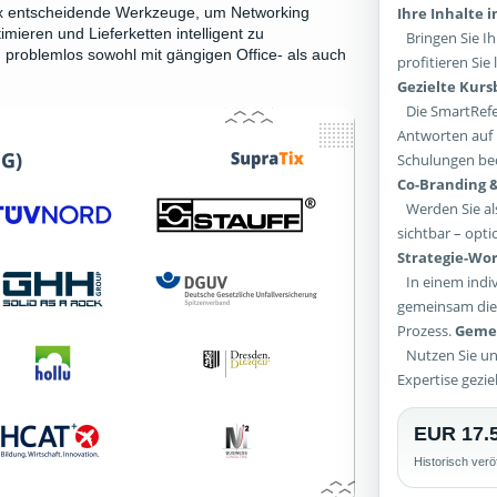
Ihre Inhalte 
Tix entscheidende Werkzeuge, um Networking
mieren und Lieferketten intelligent zu
Bringen Sie Ih
problemlos sowohl mit gängigen Office- als auch
profitieren Si
Gezielte Kur
Die SmartRefer
Antworten auf 
Schulungen bed
Co-Branding &
Werden Sie als
sichtbar – opti
Strategie-Wor
In einem indiv
gemeinsam die 
Prozess.
Gemei
Nutzen Sie un
Expertise gezie
EUR 17.
Historisch verö