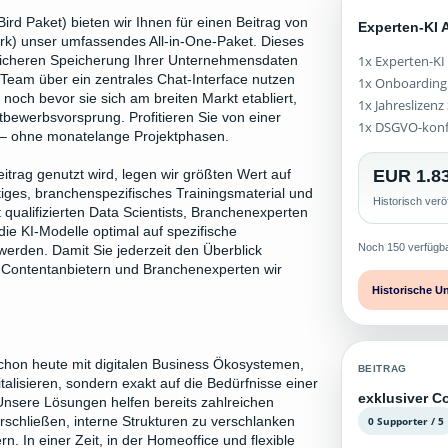
ird Paket) bieten wir Ihnen für einen Beitrag von
Experten-KI 
erk) unser umfassendes All-in-One-Paket. Dieses
1x Experten-KI
icheren Speicherung Ihrer Unternehmensdaten
Team über ein zentrales Chat-Interface nutzen
1x Onboarding
och bevor sie sich am breiten Markt etabliert,
1x Jahreslizen
tbewerbsvorsprung. Profitieren Sie von einer
1x DSGVO-kon
ws – ohne monatelange Projektphasen.
EUR 1.83
itrag genutzt wird, legen wir größten Wert auf
iges, branchenspezifisches Trainingsmaterial und
Historisch verö
qualifizierten Data Scientists, Branchenexperten
die KI-Modelle optimal auf spezifische
Noch 150 verfügb
werden. Damit Sie jederzeit den Überblick
en Contentanbietern und Branchenexperten wir
Historische U
schon heute mit digitalen Business Ökosystemen,
BEITRAG
talisieren, sondern exakt auf die Bedürfnisse einer
exklusiver C
Unsere Lösungen helfen bereits zahlreichen
0 Supporter / 5
schließen, interne Strukturen zu verschlanken
n. In einer Zeit, in der Homeoffice und flexible