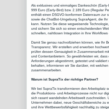
Als exklusives und einmaliges Dankeschön (Early-B
999 Euro (Early-Bird) bzw. 2.189 Euro (Regular P
enthält einen DSGVO-konformen Datenraum zur s
sowie die ChatBot-Umgebung SupraAgent, die Ihr 
kann. Nutzen Sie diese wegweisende Technologie, n
und sichern Sie sich so einen entscheidenden Wet
schnellen, nahtlosen Integration in Ihre Workflo
Damit Sie genau nachvollziehen können, wie Ihr Be
Transparenz. Wir erstellen und erwerben hochwert
prüfen dessen Genauigkeit in Zusammenarbeit mit 
und Contentanbietern. So gewährleisten wir, dass 
Anforderungen abgestimmt, getestet und validiert 
behalten, informieren wir Sie darüber, mit welch
zusammenarbeiten.
Warum ist SupraTix der richtige Partner?
Wir bei SupraTix transformieren den Arbeitsplatz 
die Produktions- und Arbeitsprozesse nicht nur digi
sich rasant wandelnden Arbeitswelt zuschneiden. 
Unternehmen dabei, neue Geschäftsbereiche zu er
und ihre Wettbewerbsfähigkeit nachhaltig zu steiger