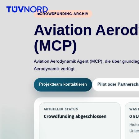
CROWDFUNDING-ARCHIV
Aviation Aero
(MCP)
Aviation Aerodynamik Agent (MCP), die über grundle
Aerodynamik verfügt.
Projektteam kontaktieren
Pilot oder Partnersch
AKTUELLER STATUS
WAS 
Crowdfunding abgeschlossen
0 EU
Histo
Unter