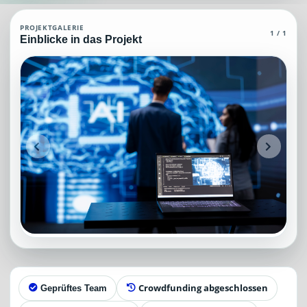
Daten & KI Agent (MCP)
PROJEKTGALERIE
1 / 1
Einblicke in das Projekt
Daten & KI Agent (MCP), die über grundlegendes und allgemeines Wiss
Projektteam: SupraTix GmbH.
Historischer Finanzierungsstand: 0 EUR von 40.000,00 EUR.
Unterstützer:innen: 0. Erreicht: 0 Prozent.
Historisch veröffentlichte Unterstützungsoptionen: 4.
Aktiver Seitenabschnitt: information.
Qualitätssicherung: Kanonische URL, Robots-Angaben, aggregiert
Crowdfunding abgeschlossen
Geprüftes Team