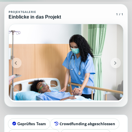
Krankenpflege Agent (MCP)
PROJEKTGALERIE
1 / 1
Einblicke in das Projekt
Krankenpflege Agent (MCP),, die über grundlegendes und spezielles 
Projektteam: SupraTix GmbH.
Historischer Finanzierungsstand: 0 EUR von 40.000,00 EUR.
Unterstützer:innen: 0. Erreicht: 0 Prozent.
Historisch veröffentlichte Unterstützungsoptionen: 4.
Aktiver Seitenabschnitt: information.
Qualitätssicherung: Kanonische URL, Robots-Angaben, aggregiert
Crowdfunding abgeschlossen
Geprüftes Team