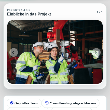
SiFa Agent (MCP)
PROJEKTGALERIE
1 / 1
Einblicke in das Projekt
SiFa Agent (MCP), die über grundlegendes und spezielles Wissen zum 
Projektteam: SupraTix GmbH.
Historischer Finanzierungsstand: 0 EUR von 40.000,00 EUR.
Unterstützer:innen: 0. Erreicht: 0 Prozent.
Historisch veröffentlichte Unterstützungsoptionen: 4.
Aktiver Seitenabschnitt: information.
Qualitätssicherung: Kanonische URL, Robots-Angaben, aggregiert
Crowdfunding abgeschlossen
Geprüftes Team